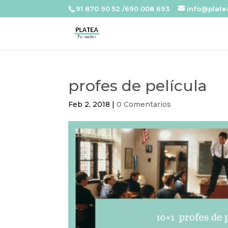
91 870 90 52 /690 008 693
info@plat
profes de película
Feb 2, 2018
|
0 Comentarios