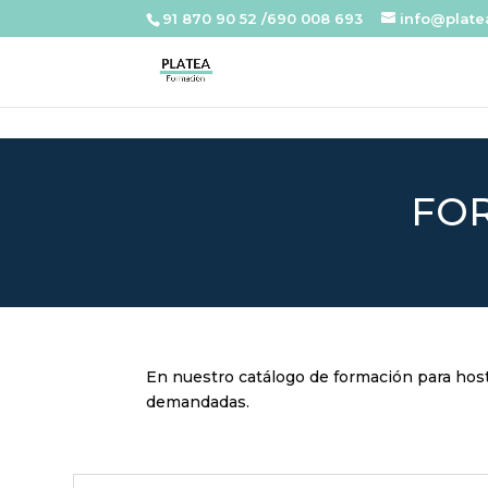
91 870 90 52 /690 008 693
info@plat
FOR
En nuestro catálogo de formación para host
demandadas.