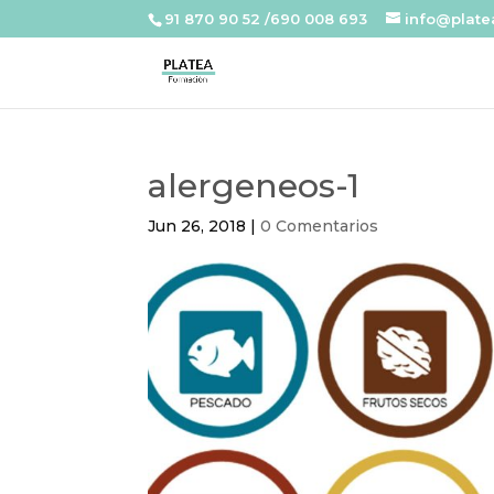
91 870 90 52 /690 008 693
info@plat
alergeneos-1
Jun 26, 2018
|
0 Comentarios