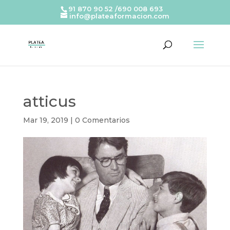
91 870 90 52 /690 008 693
info@plateaformacion.com
atticus
Mar 19, 2019
|
0 Comentarios