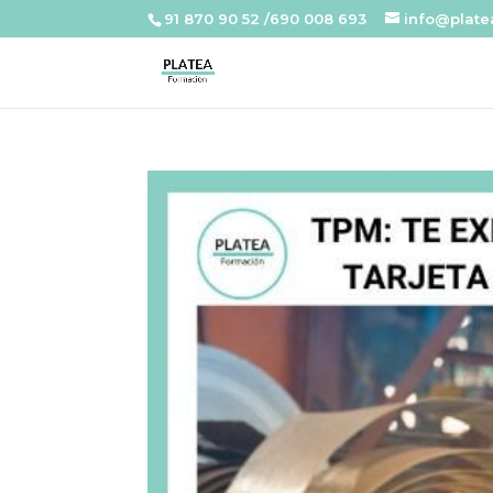
91 870 90 52 /690 008 693
info@plat