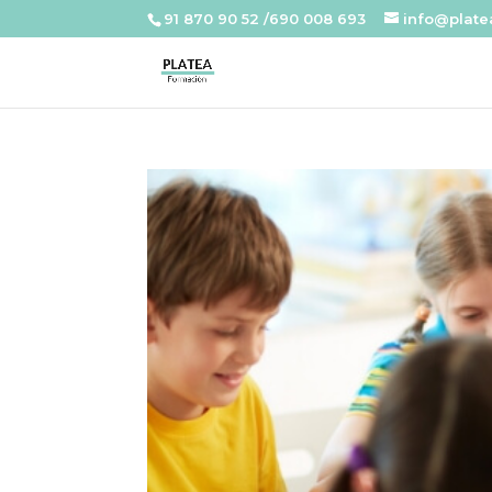
91 870 90 52 /690 008 693
info@plat