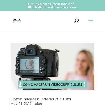
91 870 90 52 /690 008 693
info@plateaformacion.com
Cómo hacer un videocurrículum
May 21, 2019
|
blog