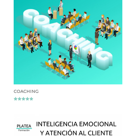
COACHING
Valorado
con
5.00
de 5